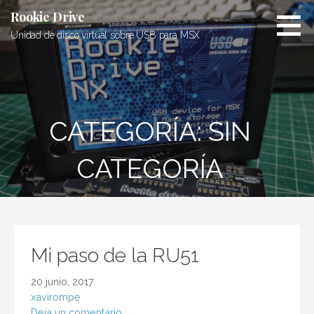
Saltar
Rookie Drive
al
Unidad de disco virtual sobre USB para MSX
contenido
CATEGORÍA: SIN
CATEGORÍA
Mi paso de la RU51
20 junio, 2017
xavirompe
Deja un comentario