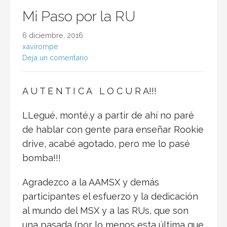
Mi Paso por la RU
6 diciembre, 2016
xavirompe
Deja un comentario
A U T E N T I C A L O C U R A!!!
LLegué, monté,y a partir de ahí no paré
de hablar con gente para enseñar Rookie
drive, acabé agotado, pero me lo pasé
bomba!!!
Agradezco a la AAMSX y demás
participantes el esfuerzo y la dedicación
al mundo del MSX y a las RUs, que son
una pasada (por lo menos esta última que