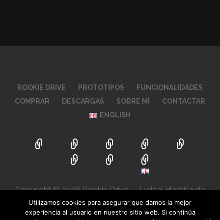
ROOKIE DRIVE
PROTOTIPOS
FUNCIONALIDADES
COMPRAR
DESCARGAS
SOBRE MÍ
CONTACTAR
ENGLISH
Copyright © 2026 Rookie Drive — Lyrical Plantilla de
WordPress por
GoDaddy
Utilizamos cookies para asegurar que damos la mejor
experiencia al usuario en nuestro sitio web. Si continúa