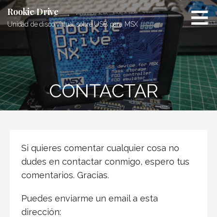
Saltar
Rookie Drive
al
Unidad de disco virtual sobre USB para MSX
contenido
CONTACTAR
Si quieres comentar cualquier cosa no
dudes en contactar conmigo, espero tus
comentarios. Gracias.
Puedes enviarme un email a esta
dirección: