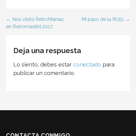
Navegación
← Nos visitó RetroManiac
Mi paso de la RU51 →
en Retromadrid 2017
de
entradas
Deja una respuesta
Lo siento, debes estar
conectado
para
publicar un comentario.
CONTACTA CONMIGO