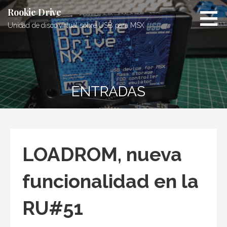
Saltar
Rookie Drive
al
Unidad de disco virtual sobre USB para MSX
contenido
ENTRADAS
LOADROM, nueva
funcionalidad en la
RU#51