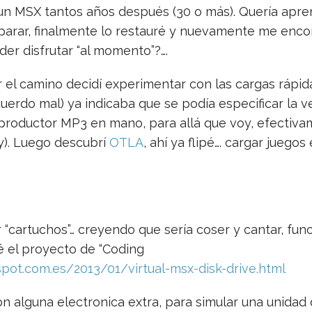
 un MSX tantos años después (30 o más). Quería apre
eparar, finalmente lo restauré y nuevamente me enc
er disfrutar “al momento”?….
el camino decidí experimentar con las cargas rápid
ecuerdo mal) ya indicaba que se podía especificar la
eproductor MP3 en mano, para allá que voy, efectiv
ty). Luego descubrí
OTLA
, ahí ya flipé…. cargar juegos
 “cartuchos”… creyendo que sería coser y cantar, fun
 el proyecto de “Coding
spot.com.es/2013/01/virtual-msx-disk-drive.html
con alguna electronica extra, para simular una unidad