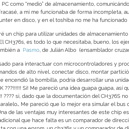
n PC como “medio” de almacenamiento, comunicándos
 fracasé, a mi me funcionaba de forma incompleta, a
unter en disco, y en el toshiba no me ha funcionado
é un chip para utilizar unidades de almacenamiento 
El CH376s, es todo lo que necesitaba, bueno, los e
también a
Pasmo
, de Julián Albo (ensamblador cruza
sado para interactuar con microcontroladores y pro
ndos de alto nivel, conectar disco, montar partición,
me encendió la bombilla, podría desarrollar una uni
???!!!!!! Sí! Me pareció una idea guapa guapa, así qu
!! ???? si, dado que la documentación del CH376S n
ralelo… Me pareció que lo mejor era simular el bus de
. Una de las ventajas muy interesantes de este chip e
 adicional que hace falta es un comparador de direcci
asta con una eprom, un ch376s y un comparador de di