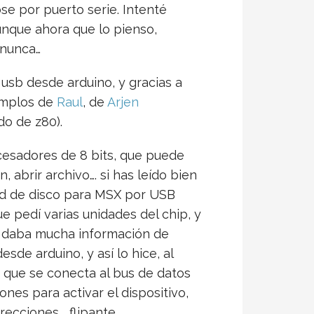
e por puerto serie. Intenté
unque ahora que lo pienso,
 nunca…
usb desde arduino, y gracias a
jemplos de
Raul
, de
Arjen
do de z80).
cesadores de 8 bits, que puede
 abrir archivo…. si has leído bien
dad de disco para MSX por USB
e pedí varias unidades del chip, y
o daba mucha información de
sde arduino, y así lo hice, al
s que se conecta al bus de datos
ones para activar el dispositivo,
recciones…. flipante