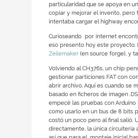
particularidad que se apoya en u
copiar y mejorar el invento, pero
intentaba cargar el highway enco
Curioseando por internet encontr
eso presento hoy este proyecto. 
Zeilemaker
(en source forge), y 
Volviendo al CH376s, un chip pen
gestionar particiones FAT con coma
abrir archivo. Aquí es cuando se 
basado en ficheros de imagen .DSK 
empecé las pruebas con Arduino 
como usarlo en un bus de 8 bits pa
costó un poco pero al final salió
directamente, la única circuiteria
así que para el montaje inicial b