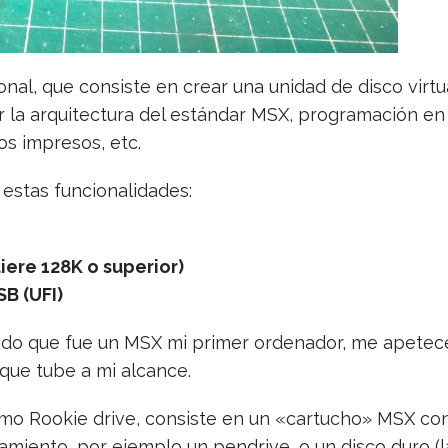
nal, que consiste en crear una unidad de disco virt
r la arquitectura del estándar MSX, programación e
os impresos, etc.
estas funcionalidades:
ere 128K o superior)
B (UFI)
ado que fue un MSX mi primer ordenador, me apetec
 que tube a mi alcance.
lamo Rookie drive, consiste en un «cartucho» MSX co
amiento, por ejemplo un pendrive, o un disco duro (